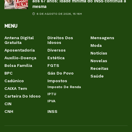
aos 67 anos: idade mínima do INSS continua a
mesma
6 DE AGOSTO DE 2026, 15:16H
MENU
Antena Digital
Direitos Dos
Mensagens
Gratuita
Idosos
Moda
Aposentadoria
Diversos
Notícias
Auxílio-Doença
Estética
Novelas
Bolsa Família
FGTS
Receitas
BPC
Gás Do Povo
Saúde
Cadúnico
Impostos
Imposto De Renda
CAIXA Tem
IPTU
Carteira Do Idoso
IPVA
CIN
CNH
INSS