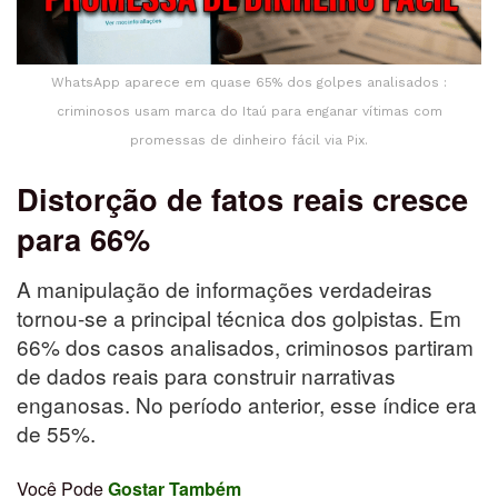
WhatsApp aparece em quase 65% dos golpes analisados :
criminosos usam marca do Itaú para enganar vítimas com
promessas de dinheiro fácil via Pix.
Distorção de fatos reais cresce
para 66%
A manipulação de informações verdadeiras
tornou-se a principal técnica dos golpistas. Em
66% dos casos analisados, criminosos partiram
de dados reais para construir narrativas
enganosas. No período anterior, esse índice era
de 55%.
Você Pode
Gostar Também