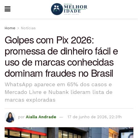
Home
Notícias
Golpes com Pix 2026:
promessa de dinheiro fácil e
uso de marcas conhecidas
dominam fraudes no Brasil
WhatsApp aparece em 65% dos casos e
Mercado Livre e Nubank lideram lista de
marcas exploradas
por
Aialla Andrade
17 de junho de 2026, 22:31h