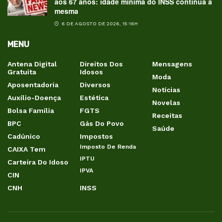
aos 67 anos: idade mínima do INSS continua a
mesma
6 DE AGOSTO DE 2026, 15:16H
MENU
Antena Digital
Direitos Dos
Mensagens
Gratuita
Idosos
Moda
Aposentadoria
Diversos
Notícias
Auxílio-Doença
Estética
Novelas
Bolsa Família
FGTS
Receitas
BPC
Gás Do Povo
Saúde
Cadúnico
Impostos
Imposto De Renda
CAIXA Tem
IPTU
Carteira Do Idoso
IPVA
CIN
CNH
INSS