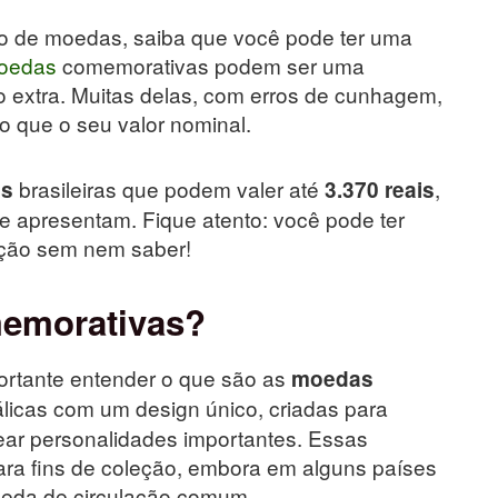
o de moedas, saiba que você pode ter uma
oedas
comemorativas podem ser uma
 extra. Muitas delas, com erros de cunhagem,
do que o seu valor nominal.
brasileiras que podem valer até
,
as
3.370 reais
 apresentam. Fique atento: você pode ter
ção sem nem saber!
emorativas?
ortante entender o que são as
moedas
licas com um design único, criadas para
ear personalidades importantes. Essas
ra fins de coleção, embora em alguns países
eda de circulação comum.