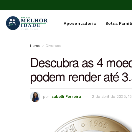
Aposentadoria
Bolsa Famíl
Home
Diversos
Descubra as 4 moe
podem render até 3.
por
Isabelli Ferreira
2 de abril de 2025, 1