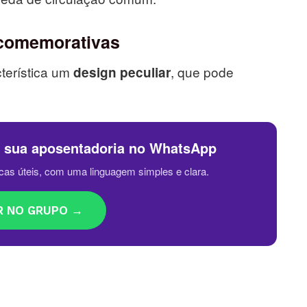
 comemorativas
terística um
, que pode
design peculiar
a sua aposentadoria no WhatsApp
cas úteis, com uma linguagem simples e clara.
R NO GRUPO →