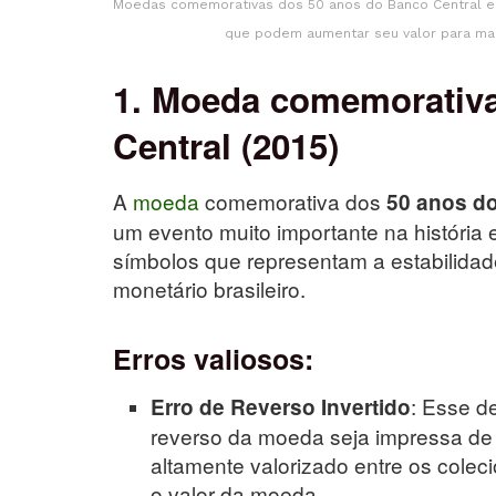
Moedas comemorativas dos 50 anos do Banco Central e 
que podem aumentar seu valor para mai
1. Moeda comemorativa
Central (2015)
A
moeda
comemorativa dos
50 anos d
um evento muito importante na história
símbolos que representam a estabilidad
monetário brasileiro.
Erros valiosos:
: Esse d
Erro de Reverso Invertido
reverso da moeda seja impressa de m
altamente valorizado entre os cole
o valor da moeda.