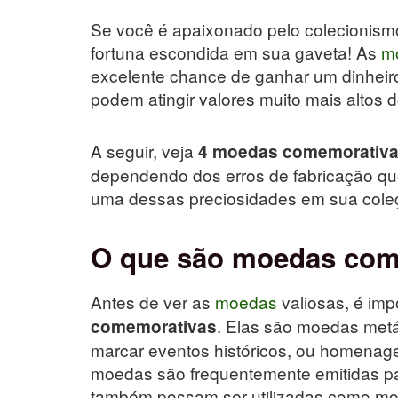
Se você é apaixonado pelo colecionism
fortuna escondida em sua gaveta! As
m
excelente chance de ganhar um dinheiro
podem atingir valores muito mais altos 
A seguir, veja
4 moedas comemorativ
dependendo dos erros de fabricação que
uma dessas preciosidades em sua cole
O que são moedas com
Antes de ver as
moedas
valiosas, é imp
. Elas são moedas metá
comemorativas
marcar eventos históricos, ou homenag
moedas são frequentemente emitidas pa
também possam ser utilizadas como mo