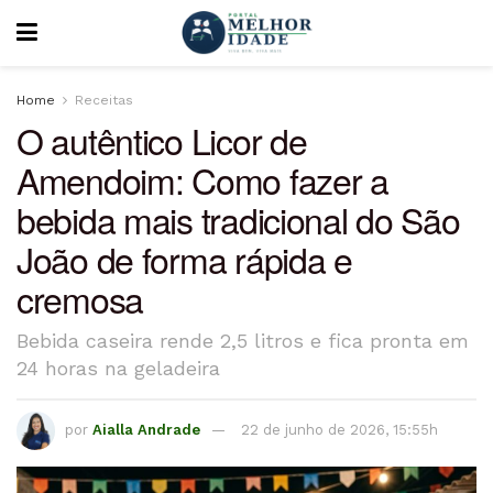
Home
Receitas
O autêntico Licor de
Amendoim: Como fazer a
bebida mais tradicional do São
João de forma rápida e
cremosa
Bebida caseira rende 2,5 litros e fica pronta em
24 horas na geladeira
por
Aialla Andrade
22 de junho de 2026, 15:55h