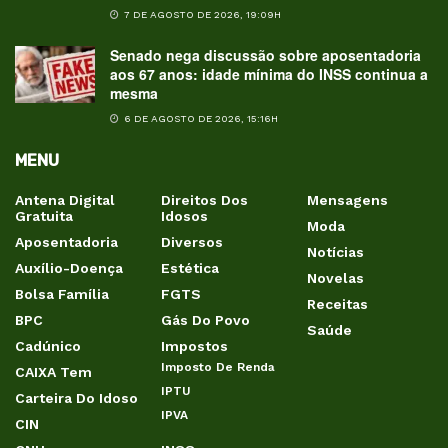
7 DE AGOSTO DE 2026, 19:09H
Senado nega discussão sobre aposentadoria
aos 67 anos: idade mínima do INSS continua a
mesma
6 DE AGOSTO DE 2026, 15:16H
MENU
Antena Digital
Direitos Dos
Mensagens
Gratuita
Idosos
Moda
Aposentadoria
Diversos
Notícias
Auxílio-Doença
Estética
Novelas
Bolsa Família
FGTS
Receitas
BPC
Gás Do Povo
Saúde
Cadúnico
Impostos
Imposto De Renda
CAIXA Tem
IPTU
Carteira Do Idoso
IPVA
CIN