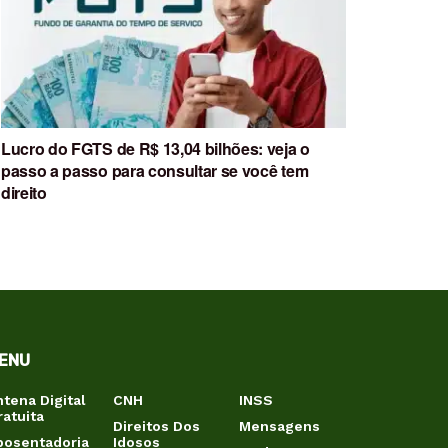
Lucro do FGTS de R$ 13,04 bilhões: veja o
passo a passo para consultar se você tem
direito
ENU
ntena Digital
CNH
INSS
ratuita
Direitos Dos
Mensagens
posentadoria
Idosos