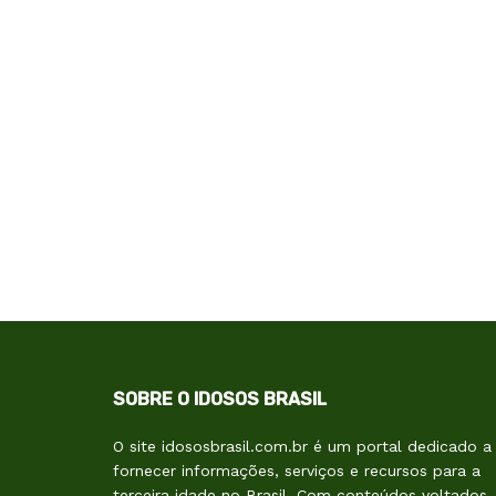
SOBRE O IDOSOS BRASIL
O site idososbrasil.com.br é um portal dedicado a
fornecer informações, serviços e recursos para a
terceira idade no Brasil. Com conteúdos voltados