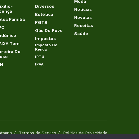
Moda
xílio-
Diversos
Notícias
oença
Estética
Novelas
olsa Família
FGTS
Receitas
PC
Gás Do Povo
Saúde
adúnico
Impostos
AIXA Tem
Imposto De
Renda
arteira Do
doso
IPTU
IN
IPVA
atsapp
Termos de Serviço
Política de Privacidade