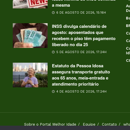
a mesma
Au
D
6 DE AGOSTO DE 2026, 15:16H
B
INSS divulga calendário de
B
agosto: aposentados que
C
recebem o piso têm pagamento
C
liberado no dia 25
C
5 DE AGOSTO DE 2026, 17:24H
I
C
Estatuto da Pessoa Idosa
assegura transporte gratuito
aos 65 anos, meia-entrada e
atendimento prioritário
4 DE AGOSTO DE 2026, 17:24H
Sobre o Portal Melhor Idade
Equipe
Contato
wh