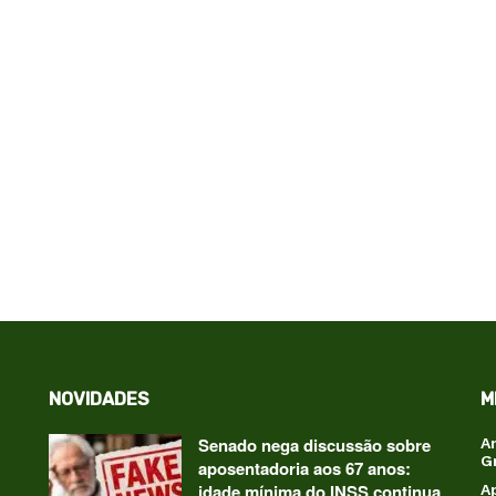
NOVIDADES
M
Senado nega discussão sobre
A
G
aposentadoria aos 67 anos:
idade mínima do INSS continua
A