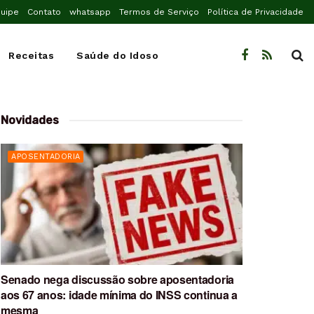
uipe
Contato
whatsapp
Termos de Serviço
Política de Privacidade
Receitas
Saúde do Idoso
Novidades
APOSENTADORIA
Senado nega discussão sobre aposentadoria
aos 67 anos: idade mínima do INSS continua a
mesma