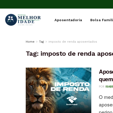
Aposentadoria
Bolsa Famíl
Home
Tag
imposto de renda aposentados
Tag:
imposto de renda apos
Apose
quem 
POR
ISAB
O medo
aposen
perigo