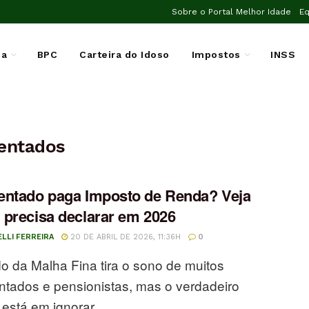
Sobre o Portal Melhor Idade
Eq
ia
BPC
Carteira do Idoso
Impostos
INSS
entados
ntado paga Imposto de Renda? Veja
precisa declarar em 2026
ELLI FERREIRA
20 DE ABRIL DE 2026, 11:36H
0
 da Malha Fina tira o sono de muitos
tados e pensionistas, mas o verdadeiro
 está em ignorar ...