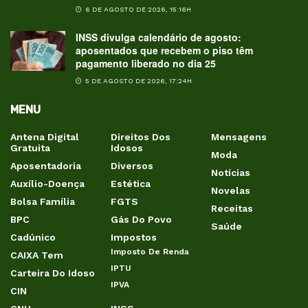
6 DE AGOSTO DE 2026, 15:16H
INSS divulga calendário de agosto:
aposentados que recebem o piso têm
pagamento liberado no dia 25
5 DE AGOSTO DE 2026, 17:24H
MENU
Antena Digital
Direitos Dos
Mensagens
Gratuita
Idosos
Moda
Aposentadoria
Diversos
Notícias
Auxílio-Doença
Estética
Novelas
Bolsa Família
FGTS
Receitas
BPC
Gás Do Povo
Saúde
Cadúnico
Impostos
Imposto De Renda
CAIXA Tem
IPTU
Carteira Do Idoso
IPVA
CIN