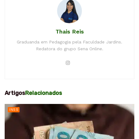
Thais Reis
Graduanda em Pedagogia pela Faculdade Jardins.
Redatora do grupo Sena Online.
Artigos
Relacionados
INSS