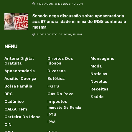
7 DE AGOSTO DE 2026, 19:09H
Senado nega discussão sobre aposentadoria
aos 67 anos: idade mínima do INSS continua a
mesma
6 DE AGOSTO DE 2026, 15:16H
MENU
Antena Digital
Direitos Dos
Mensagens
Gratuita
Idosos
Moda
Aposentadoria
Diversos
Notícias
Auxílio-Doença
Estética
Novelas
Bolsa Família
FGTS
Receitas
BPC
Gás Do Povo
Saúde
Cadúnico
Impostos
Imposto De Renda
CAIXA Tem
IPTU
Carteira Do Idoso
IPVA
CIN