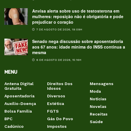
Anvisa alerta sobre uso de testosterona em
mulheres: reposição não é obrigatória e pode
prejudicar o coração
7 DE AGOSTO DE 2026, 19:09H
Senado nega discussão sobre aposentadoria
aos 67 anos: idade mínima do INSS continua a
mesma
6 DE AGOSTO DE 2026, 15:16H
MENU
Antena Digital
Direitos Dos
Mensagens
Gratuita
Idosos
Moda
Aposentadoria
Diversos
Notícias
Auxílio-Doença
Estética
Novelas
Bolsa Família
FGTS
Receitas
BPC
Gás Do Povo
Saúde
Cadúnico
Impostos