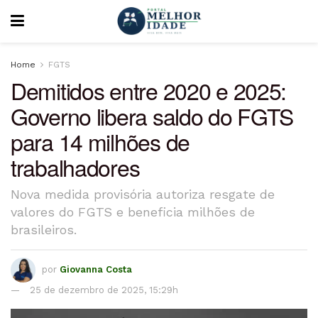
Home
FGTS
Demitidos entre 2020 e 2025:
Governo libera saldo do FGTS
para 14 milhões de
trabalhadores
Nova medida provisória autoriza resgate de
valores do FGTS e beneficia milhões de
brasileiros.
por
Giovanna Costa
25 de dezembro de 2025, 15:29h