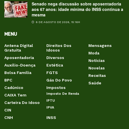
Senado nega discussão sobre aposentadoria
aos 67 anos: idade mínima do INSS continua a
mesma
6 DE AGOSTO DE 2026, 15:16H
MENU
Antena Digital
Direitos Dos
Mensagens
Gratuita
Idosos
Moda
Aposentadoria
Diversos
Notícias
Auxílio-Doença
Estética
Novelas
Bolsa Família
FGTS
Receitas
BPC
Gás Do Povo
Saúde
Cadúnico
Impostos
Imposto De Renda
CAIXA Tem
IPTU
Carteira Do Idoso
IPVA
CIN
CNH
INSS