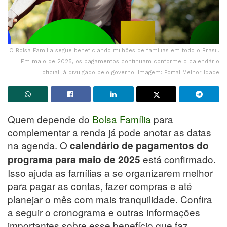
O Bolsa Família segue beneficiando milhões de famílias em todo o Brasil.
Em maio de 2025, os pagamentos continuam conforme o calendário
oficial já divulgado pelo governo. Imagem: Portal Melhor Idade
Quem depende do
Bolsa Família
para
complementar a renda já pode anotar as datas
na agenda. O
calendário de pagamentos do
está confirmado.
programa para maio de 2025
Isso ajuda as famílias a se organizarem melhor
para pagar as contas, fazer compras e até
planejar o mês com mais tranquilidade. Confira
a seguir o cronograma e outras informações
importantes sobre esse benefício que faz