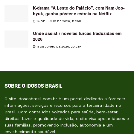
K-drama “A Leste do Palácio”, com Nam Joo-
hyuk, ganha pôster e estreia na Netflix
14 DE JUNHO DE 2026, 11:29H
Onde assistir novelas turcas traduzidas em
2026
11 DE JUNHO DE 2026, 20:23H
SOBRE O IDOSOS BRASIL
O site idososbrasil.com.br é um portal dedicado a fornecer
informações, serviços e recursos para a terceira idade no
Brasil. Com conteúdos voltados para saúde, bem-estar,
direitos, lazer e qualidade de vida, o site visa apoiar idosos e
suas famílias, promovendo inclusão, autonomia e um
envelhecimento saudável.