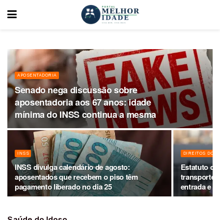
APOSENTADORIA
Senado nega discussão sobre
aposentadoria aos 67 anos: idade
mínima do INSS continua a mesma
INSS
DIREITOS DOS 
INSS divulga calendário de agosto:
Estatuto da
aposentados que recebem o piso têm
transporte g
pagamento liberado no dia 25
entrada e at
Saúde do Idoso