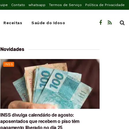
uipe
Contato
whatsapp
Termos de Serviço
Política de Privacidade
Receitas
Saúde do Idoso
Novidades
INSS
INSS divulga calendário de agosto:
aposentados que recebem o piso têm
pagamento liberado no dia 25