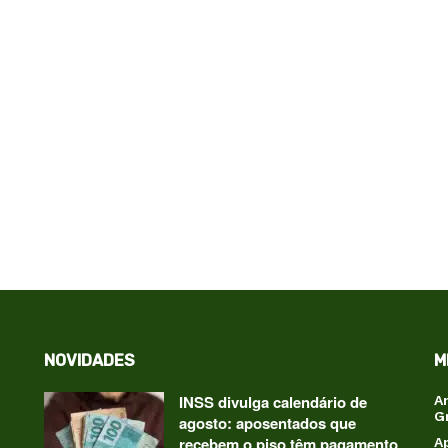
NOVIDADES
M
INSS divulga calendário de
A
G
agosto: aposentados que
recebem o piso têm pagamento
A