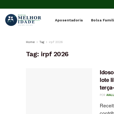
Aposentadoria
Bolsa Famíl
Home
Tag
irpf 2026
Tag:
irpf 2026
Idoso
lote l
terça-
POR
AIAL
Receit
contri