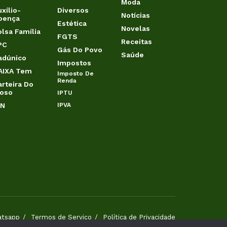
Moda
xílio-
Diversos
Notícias
oença
Estética
Novelas
olsa Família
FGTS
Receitas
PC
Gás Do Povo
Saúde
adúnico
Impostos
AIXA Tem
Imposto De
Renda
arteira Do
doso
IPTU
IN
IPVA
atsapp
Termos de Serviço
Política de Privacidade