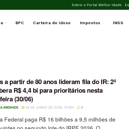
Sobre o Portal Melhor Idade
Eq
ia
BPC
Carteira do Idoso
Impostos
INSS
s a partir de 80 anos lideram fila do IR: 2º
ibera R$ 4,4 bi para prioritários nesta
feira (30/06)
LA ANDRADE
29 DE JUNHO DE 2026, 13:15H
0
a Federal paga R$ 16 bilhões a 9,5 milhões de
buintes no segundo lote do IRPF 2026. O