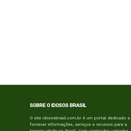
SOBRE O IDOSOS BRASIL
O site idososbrasil.com.br é um portal dedicado a
fornecer informações, serviços e recursos para a
terceira idade no Brasil. Com conteúdos voltados