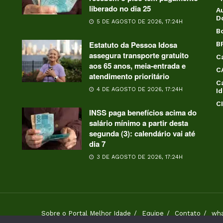
liberado no dia 25
Au
D
5 DE AGOSTO DE 2026, 17:24H
B
Estatuto da Pessoa Idosa
B
assegura transporte gratuito
C
aos 65 anos, meia-entrada e
C
atendimento prioritário
C
4 DE AGOSTO DE 2026, 17:24H
I
C
INSS paga benefícios acima do
salário mínimo a partir desta
segunda (3): calendário vai até
dia 7
3 DE AGOSTO DE 2026, 17:24H
Sobre o Portal Melhor Idade
Equipe
Contato
wh