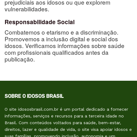
prejudiciais aos idosos ou que explorem
vulnerabilidades.
Responsabilidade Social
Combatemos o etarismo e a discriminação.
Promovemos a inclusão digital e social dos
idosos. Verificamos informações sobre saúde
com profissionais qualificados antes da
publicação.
SOBRE O IDOSOS BRASIL
O site idososbrasil.com.br é um portal dedicado a fornecer
informações, serviços e recursos para a terceira idade no
Brasil. Com conteúdos voltados para saúde, bem-estar,
direitos, lazer e qualidade de vida, o site visa apoiar idosos e
suas famílias, promovendo inclusão, autonomia e um