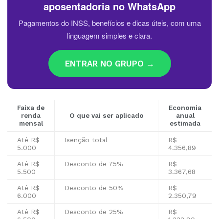
aposentadoria no WhatsApp
Pagamentos do INSS, benefícios e dicas úteis, com uma
linguagem simples e clara.
ENTRAR NO GRUPO →
Faixa de
Economia
renda
O que vai ser aplicado
anual
mensal
estimada
Até R$
Isenção total
R$
5.000
4.356,89
Até R$
Desconto de 75%
R$
5.500
3.367,68
Até R$
Desconto de 50%
R$
6.000
2.350,79
Até R$
Desconto de 25%
R$