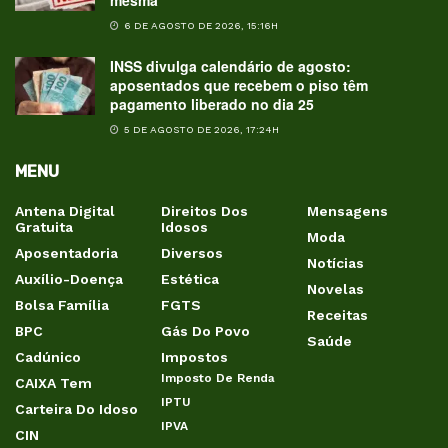
mesma
6 DE AGOSTO DE 2026, 15:16H
INSS divulga calendário de agosto:
aposentados que recebem o piso têm
pagamento liberado no dia 25
5 DE AGOSTO DE 2026, 17:24H
MENU
Antena Digital
Direitos Dos
Mensagens
Gratuita
Idosos
Moda
Aposentadoria
Diversos
Notícias
Auxílio-Doença
Estética
Novelas
Bolsa Família
FGTS
Receitas
BPC
Gás Do Povo
Saúde
Cadúnico
Impostos
Imposto De Renda
CAIXA Tem
IPTU
Carteira Do Idoso
IPVA
CIN