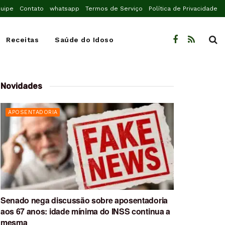
uipe
Contato
whatsapp
Termos de Serviço
Política de Privacidade
Receitas
Saúde do Idoso
Novidades
APOSENTADORIA
Senado nega discussão sobre aposentadoria
aos 67 anos: idade mínima do INSS continua a
mesma