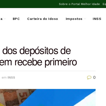
Sobre o Portal Melhor Idade
Eq
ia
BPC
Carteira do Idoso
Impostos
INSS
o dos depósitos de
em recebe primeiro
0
em
INSS