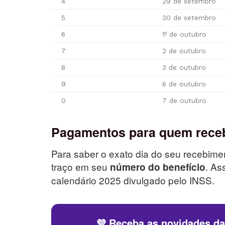
4
29 de setembro
5
30 de setembro
6
1º de outubro
7
2 de outubro
8
3 de outubro
9
6 de outubro
0
7 de outubro
Pagamentos para quem receb
Para saber o exato dia do seu recebimen
traço em seu
. As
número do benefício
calendário 2025 divulgado pelo INSS.
💜 Receba as novidades d