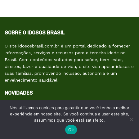
SOBRE O IDOSOS BRASIL
O site idososbrasil.com.br é um portal dedicado a fornecer
informações, serviços e recursos para a terceira idade no
Brasil. Com conteúdos voltados para saúde, bem-estar,
direitos, lazer e qualidade de vida, o site visa apoiar idosos e
suas famílias, promovendo inclusão, autonomia e um
envelhecimento saudável.
NOVIDADES
Eleições 2026: conheça os direitos do eleitor
Nós utilizamos cookies para garantir que você tenha a melhor
idoso, do voto facultativo à biometria
experiência em nosso site. Se você continua a usar este site,
assumimos que você está satisfeito.
8 DE AGOSTO DE 2026, 16:29H
Ok
Anvisa alerta sobre uso de testosterona em
mulheres: reposição não é obrigatória e pode